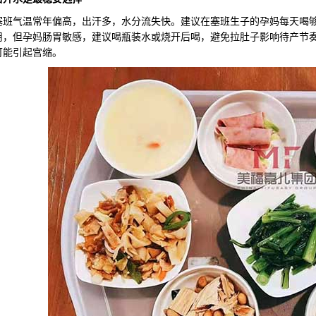
气温常年偏高，出汗多，水分流失快。建议在塞班生子的孕妈每天喝够
用，但孕妈肠胃敏感，建议喝瓶装水或烧开后喝，避免拉肚子影响待产节
可能引起宫缩。