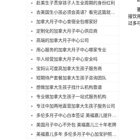
赴美生子贯穿孩子人生全周期的身份红利
塞班
去美国生小孩必须会英语？看完这篇就不焦虑了
接饮
加拿大月子中心食宿全包哪家好
过多
定制化的加拿大月子中心供应商
高端的加拿大月子中心公司
用心服务的加拿大月子中心哪家专业
华人经营加拿大月子中心安全吗
宝妈认可度高加拿大生孩子服务商
短期待产套餐加拿大生孩子咨询团队
想做加拿大生孩子找什么机构靠谱
专业做加拿大生孩子一站式服务机构
专注中加两地直营加拿大生孩子服务公司
多伦多月子中心白本签证 美福嘉儿提升过签
美国月子中心不外包 美福嘉儿三十年老牌
美福嘉儿多年 多伦多月子中心加宝护照续签