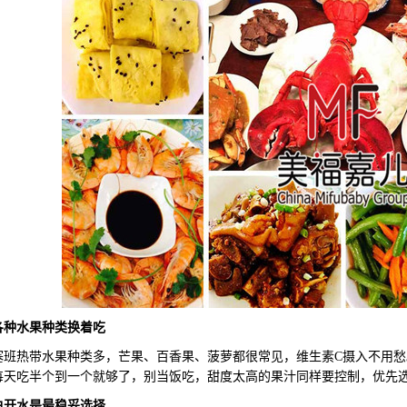
各种水果
种类换着
吃
热带水果种类多，芒果、百香果、菠萝都很常见，维生素C摄入不用愁
每天吃半个到一个就够了，别当饭吃，甜度太高的果汁同样要控制，优先
白开水
是最
稳妥
选择