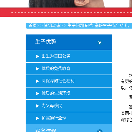
首页
>
>
资讯动态
>
>
生子问题专栏
>
塞班生子待产期间，
生子优势
出生为美国公民
优质的免费教育
现如
高保障的社会福利
有更
以，
优质的生活环境
为父母移民
塞班
类同
护照通行全球
深绿
服务流程