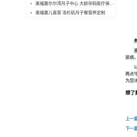
美福嘉尔尔湾月子中心 大龄孕妈医疗保障足
美福嘉儿直营 洛杉矶月子餐营养定制
塞班
尿病
以上
两点
为您
想了
上一
下一