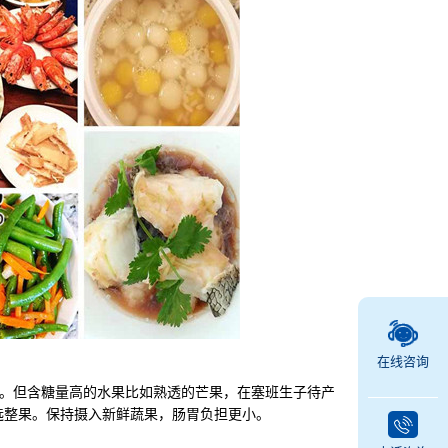
在线咨询
。但含糖量高的水果比如熟透的芒果，在塞班生子待产
选整果。保持摄入新鲜蔬果，肠胃负担更小。