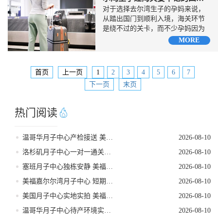
对于选择去尔湾生子的孕妈来说，
从踏出国门到顺利入境，海关环节
是绕不过的关卡，而不少孕妈因为
准备不足被盘问，延误行程是其
MORE
一...
首页
上一页
1
2
3
4
5
6
7
下一页
末页
热门阅读
温哥华月子中心产检接送 美福嘉儿无收费
2026-08-10
洛杉矶月子中心一对一通关指导 美福嘉儿直营
2026-08-10
塞班月子中心独栋安静 美福嘉儿远离闹市
2026-08-10
美福嘉尔尔湾月子中心 短期待产返程核对
2026-08-10
美国月子中心实地实拍 美福嘉儿无滤镜
2026-08-10
温哥华月子中心待产环境实景拍摄
2026-08-10