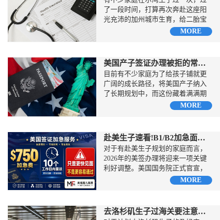
了一段时间，打算再次奔赴这座阳
光充沛的加州城市生育，给二胎宝
宝也解锁美籍身份，顺便体验当地
MORE
舒适的待产环境...
美国产子签证办理被拒的常见因素
目前有不少家庭为了给孩子铺就更
广阔的成长路径，将美国产子纳入
了长期规划中，而这份藏着满满期
许的安排，却在签证环节遭遇意外
MORE
阻碍...
赴美生子速看!B1/B2加急面签新政来了!
对于有赴美生子规划的家庭而言，
2026年的美签办理将迎来一项关键
利好调整。美国国务院正式官宣，
自‌2026年7月1日起‌，面向B1/B2类签
MORE
证申请...
去洛杉矶生子过海关要注意的事项