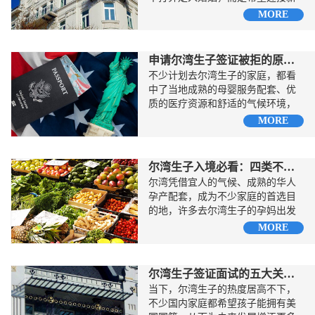
生命的到来，但在国内现有生育政
MORE
策下...
申请尔湾生子签证被拒的原因是什么
不少计划去尔湾生子的家庭，都看
中了当地成熟的母婴服务配套、优
质的医疗资源和舒适的气候环境，
希望能给孕妈提供安心...
MORE
尔湾生子入境必看：四类不能带的物品
尔湾凭借宜人的气候、成熟的华人
孕产配套，成为不少家庭的首选目
的地，许多去尔湾生子的孕妈出发
前想着多带点家乡特产...
MORE
尔湾生子签证面试的五大关键要点
当下，尔湾生子的热度居高不下，
不少国内家庭都希望孩子能拥有美