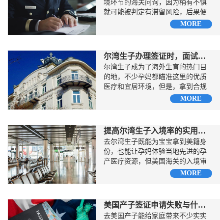
境环节的海关问询，因为稍有不慎
就可能被判定有滞留风险，后果便
是会直接遭到遣返。...
MORE
尔湾生子办理签证时，面试官核心考察要点
尔湾生子成为了海外生育的热门目
的地，不少孕妈都瞄准这里的优质
医疗和宜居环境，但是，拿到合规
B1/B2签证是行程的...
MORE
提高尔湾生子入境率的实用指南
去尔湾生子既能为宝宝拿到美籍身
份，也能让孕妈体验当地先进的孕
产医疗资源，但美国海关的入境审
查环节一直是不少孕妈担心的关
MORE
卡...
美国产子签证申请失败与什么原因有关
去美国产子能给家庭带来不少实实