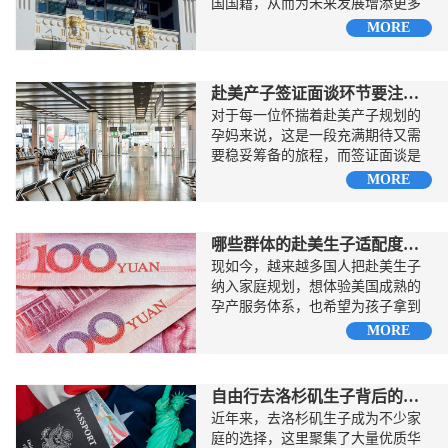
国国籍，从而为未来发展增添更多
的可能。然而，在签证办...
MORE
赴美产子签证面谈环节要注意什么
对于每一位怀揣着赴美产子规划的
孕妈来说，这是一段充满期待又需
要稳妥筹备的旅程，而签证面谈是
这段行程里的重要一环...
MORE
哪些群体的赴美生子适配度更高
现如今，越来越多国人把赴美生子
纳入家庭规划，想体验美国成熟的
孕产服务体系，也希望为孩子拿到
美籍身份，提前解锁更广阔...
MORE
自由行去洛杉矶生子背后的风险性
近年来，去洛杉矶生子成为不少家
庭的选择，这里聚集了大量优质华