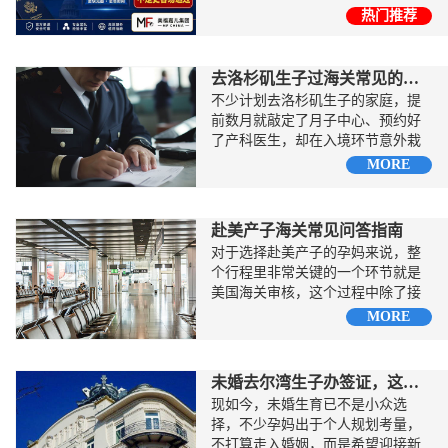
自‌2026年7月1日起‌，面向B1/B2类签
热门推荐
们
评
证申请...
城
估
市
去洛杉矶生子过海关常见的五个遣返原因
不少计划去洛杉矶生子的家庭，提
前数月就敲定了月子中心、预约好
聚
了产科医生，却在入境环节意外栽
了跟头，直接被海关遣返...
MORE
合
赴美产子海关常见问答指南
对于选择赴美产子的孕妈来说，整
个行程里非常关键的一个环节就是
美国海关审核，这个过程中除了接
受行李检查、提交材料...
MORE
未婚去尔湾生子办签证，这些核心要点需牢记
现如今，未婚生育已不是小众选
择，不少孕妈出于个人规划考量，
不打算走入婚姻，而是希望迎接新