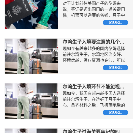
对于计划前往美国产子的孕妈来
说，签证是迈出国门的一道关键门
槛，机票可以选廉航省钱，月子中
心可以选择普通套餐，但签证...
MORE
尔湾生子入境要注意的几个关键细节
现如今有越来越多的国内孕妈选择
前往尔湾生子，尔湾地区治安好、
环境优越，医疗资源也充沛，所以
受到认可，但是，不管目的地是哪
MORE
里...
尔湾生子入境环节不能忽视的细节
现如今，我国有越来越多国人选择
前往尔湾生子，在选好了月子中
心、备齐材料之后，飞机落地后的
海关环节则是进一步考验的开
MORE
始。...
尔湾生子过海关要牢记的四个关键点