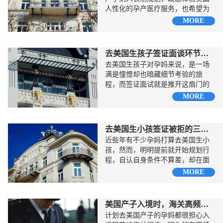
人性化的孕产医疗服务，也希望为
孩子锁定美籍身份，铺就更广阔的
MORE
未来发展路径。但美签的审核逻辑
非常看重申...
去美国生孩子签证面谈环节要注意的事项
去美国生孩子对孕妈来说，是一场
满是憧憬却也暗藏细节考验的旅
程，而签证面试就是推开这扇门的
重要关卡。面对经验丰富...
MORE
去美国生小孩签证被拒的三个常见原因
近些年有不少孕妈打算去美国生小
孩，然而，明明提前就开始规划行
程，自认自身条件不算差，却在面
签环节短短几分钟就...
MORE
美国产子入境时，海关高频提问清单梳理
计划去美国产子的孕妈都很担心入