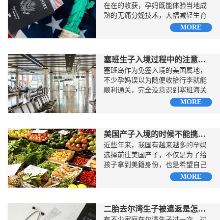
在在的收获，孕妈既能体验当地成
熟的无痛分娩技术，大幅减轻生育
过程中的身体负担，也能...
MORE
塞班生子入境过程中的注意事项
塞班岛作为免签入境的美国属地，
不少孕妈误以为随便收拾行李就能
顺利通关，完全没意识到塞班海关
对访客的查验标准非常细致...
MORE
美国产子入境的时候不能携带什么
近些年来，我国有越来越多的孕妈
选择前往美国产子，不仅是为了给
孩子拿到美籍身份，也是希望自己
可以在舒适的环境中待产坐月子，
MORE
享受...
二胎去尔湾生子被遣返是怎么回事
有不少家庭在尔湾生子过一次，过