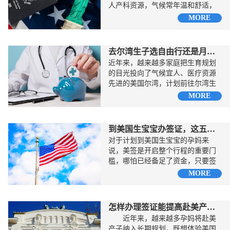
人产科资源，气候常年温和舒适，
孩子出生后还能收获...
MORE
去尔湾生子选自由行还是月子中心
近年来，越来越多家庭把生育规划
的目光投向了气候宜人、医疗资源
先进的美国尔湾，计划前往尔湾生
子，因为这里连续多年蝉联...
MORE
到美国生宝宝办签证，这五大禁忌千万注意
对于计划到美国生宝宝的孕妈来
说，美签是开启整个行程的重要门
槛，哪怕已经备足了资金，只要签
证环节出了差错，所有...
MORE
怎样办理签证能提高赴美产子过签率
近年来，越来越多孕妈将赴美
产子纳入长期规划，既想体验美国