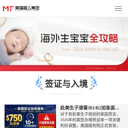
首
页
生
子
服
优
务
月
势
流
子
成
签证与入境
程
套
功
资
餐
案
讯
联
赴美生子速看!B1/B2加急面签新政来了!
例
动
系
免
对于有赴美生子规划的家庭而言，
2026年的美签办理将迎来一项关键
态
我
费
多
利好调整。美国国务院正式官宣，