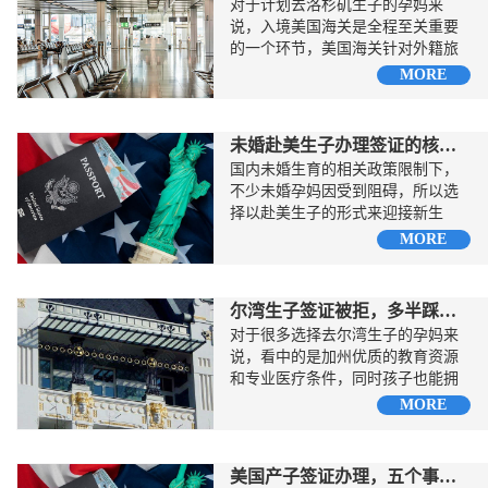
对于计划去洛杉矶生子的孕妈来
说，入境美国海关是全程至关重要
的一个环节，美国海关针对外籍旅
客的审核标准相当严格，稍有疏忽
MORE
就...
未婚赴美生子办理签证的核心注意事项
国内未婚生育的相关政策限制下，
不少未婚孕妈因受到阻碍，所以选
择以赴美生子的形式来迎接新生
命，但未婚身份的特殊性会让签证
MORE
审核...
尔湾生子签证被拒，多半踩了这四个坑
对于很多选择去尔湾生子的孕妈来
说，看中的是加州优质的教育资源
和专业医疗条件，同时孩子也能拥
有美籍身份。...
MORE
美国产子签证办理，五个事项一定要注意