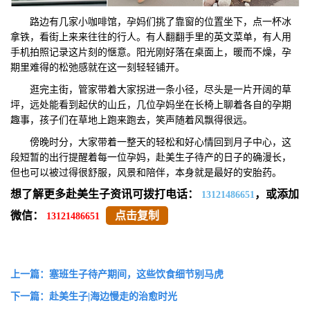
路边有几家小咖啡馆，孕妈们挑了靠窗的位置坐下，点一杯冰
拿铁，看街上来来往往的行人。有人翻翻手里的英文菜单，有人用
手机拍照记录这片刻的惬意。阳光刚好落在桌面上，暖而不燥，孕
期里难得的松弛感就在这一刻轻轻铺开。
逛完主街，管家带着大家拐进一条小径，尽头是一片开阔的草
坪，远处能看到起伏的山丘，几位孕妈坐在长椅上聊着各自的孕期
趣事，孩子们在草地上跑来跑去，笑声随着风飘得很远。
傍晚时分，大家带着一整天的轻松和好心情回到月子中心，这
段短暂的出行提醒着每一位孕妈，赴美生子待产的日子的确漫长，
但也可以被过得很舒服，风景和陪伴，本身就是最好的安胎药。
想了解更多赴美生子资讯可拨打电话：
，或添加
13121486651
微信：
点击复制
13121486651
上一篇：塞班生子待产期间，这些饮食细节别马虎
下一篇：赴美生子|海边慢走的治愈时光