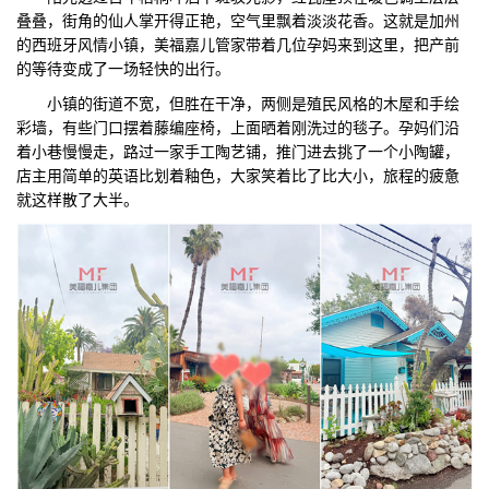
叠叠，街角的仙人掌开得正艳，空气里飘着淡淡花香。这就是加州
们
评
城
的西班牙风情小镇，美福嘉儿管家带着几位孕妈来到这里，把产前
的等待变成了一场轻快的出行。
估
市
小镇的街道不宽，但胜在干净，两侧是殖民风格的木屋和手绘
彩墙，有些门口摆着藤编座椅，上面晒着刚洗过的毯子。孕妈们沿
聚
着小巷慢慢走，路过一家手工陶艺铺，推门进去挑了一个小陶罐，
店主用简单的英语比划着釉色，大家笑着比了比大小，旅程的疲惫
合
就这样散了大半。