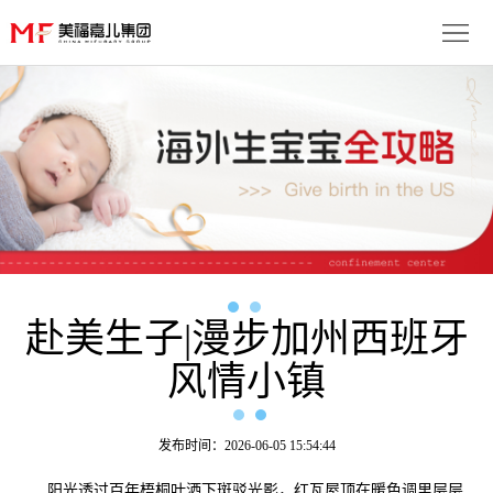
首
页
生
子
服
优
务
月
势
流
子
成
程
套
赴美生子|漫步加州西班牙
功
资
风情小镇
餐
案
讯
联
例
动
系
免
发布时间：2026-06-05 15:54:44
态
我
费
多
阳光透过百年梧桐叶洒下斑驳光影，红瓦屋顶在暖色调里层层