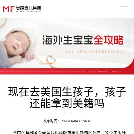
首
页
生
子
服
优
务
月
势
流
子
成
程
套
现在去美国生孩子，孩子
功
资
还能拿到美籍吗
餐
案
讯
联
例
动
系
免
发布时间：2026-06-04 15:56:46
态
我
费
多
美国的特朗普总统曾放出废除落地生政策的信号，这让不少计