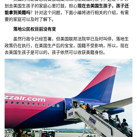
划去美国生孩子的家庭心里打鼓，担心
现在去美国生孩子，孩子还
们
评
城
能拿到美籍吗
？针对这个问题，下面小编将进行相关的介绍，有需
要的家庭可以及时了解下。
估
市
落地公民权目前没有变
聚
虽然行政令已经签署，但美国联邦法院早已及时叫停，落地生
政策仍在执行，在美国生产后的宝宝，国籍不受影响，所以，现在
合
去美国生孩子是可以的，孩子依然可以收获美籍身份。