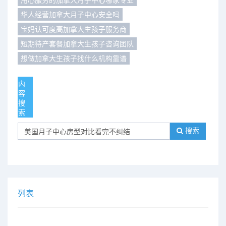
华人经营加拿大月子中心安全吗
们
评
城
宝妈认可度高加拿大生孩子服务商
估
市
短期待产套餐加拿大生孩子咨询团队
想做加拿大生孩子找什么机构靠谱
聚
合
内
容
搜
索
搜索
列表