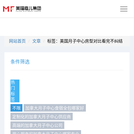
首
页
生
网站首页
文章
标签：美国月子中心房型对比看完不纠结
子
服
优
务
月
条件筛选
势
流
子
成
热
程
套
门
功
资
标
签
餐
案
讯
联
不限
加拿大月子中心食宿全包哪家好
例
动
系
定制化的加拿大月子中心供应商
免
高端的加拿大月子中心公司
态
我
费
多
用心服务的加拿大月子中心哪家专业