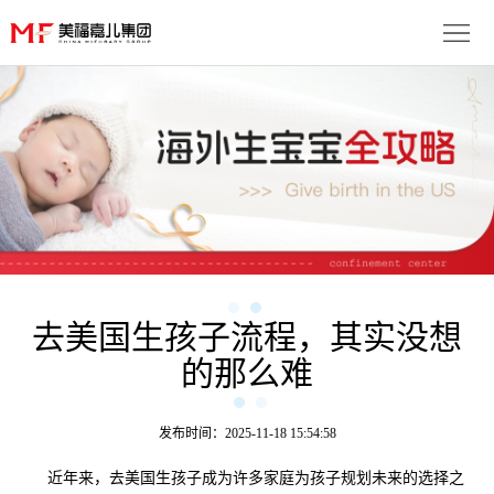
首
页
生
子
服
优
务
月
势
流
子
成
程
套
功
去美国生孩子流程，其实没想
资
的那么难
餐
案
讯
联
例
动
系
免
发布时间：2025-11-18 15:54:58
态
我
近年来，去美国生孩子成为许多家庭为孩子规划未来的选择之
费
多