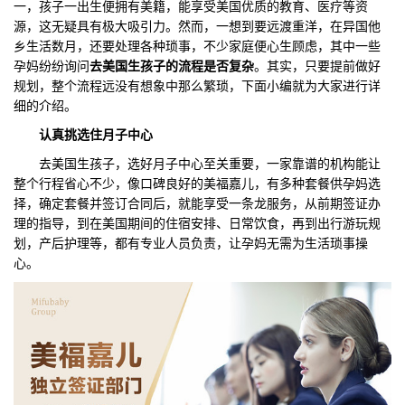
一，孩子一出生便拥有美籍，能享受美国优质的教育、医疗等资
源，这无疑具有极大吸引力。然而，一想到要远渡重洋，在异国他
们
评
城
乡生活数月，还要处理各种琐事，不少家庭便心生顾虑，其中一些
孕妈纷纷询问
去美国生孩子的流程是否复杂
。其实，只要提前做好
估
市
规划，整个流程远没有想象中那么繁琐，下面小编就为大家进行详
细的介绍。
聚
认真
挑选住
月子中心
合
去美国生孩子，选好月子中心至关重要，一家靠谱的机构能让
整个行程省心不少，像口碑良好的美福嘉儿，有多种套餐供孕妈选
择，确定套餐并签订合同后，就能享受一条龙服务，从前期签证办
理的指导，到在美国期间的住宿安排、日常饮食，再到出行游玩规
划，产后护理等，都有专业人员负责，让孕妈无需为生活琐事操
心。