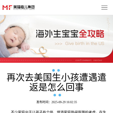
首
页
生
子
服
优
务
月
势
流
子
成
程
套
再次去美国生小孩遭遇遣
功
资
返是怎么回事
餐
案
讯
联
例
动
系
免
发布时间：2025-09-29 16:02:35
态
我
费
多
不少家庭出于让孩子有个伴、增添家庭热闹氛围的考虑，在生