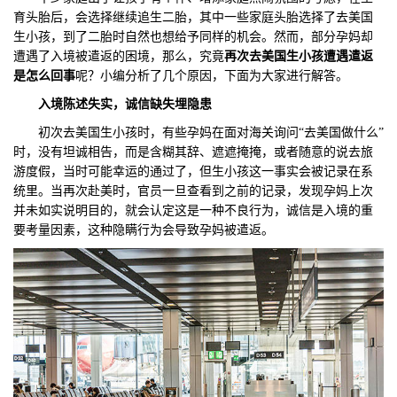
育头胎后，会选择继续追生二胎，其中一些家庭头胎选择了去美国
们
评
城
生小孩，到了二胎时自然也想给予同样的机会。然而，部分孕妈却
遭遇了入境被遣返的困境，那么，究竟
再次去美国生小孩遭遇遣返
估
市
是怎么回事
呢？小编分析了几个原因，下面为大家进行解答。
入境陈述失实，诚信缺失埋隐患
聚
初次去美国生小孩时，有些孕妈在面对海关询问“去美国做什么”
合
时，没有坦诚相告，而是含糊其辞、遮遮掩掩，或者随意的说去旅
游度假，当时可能幸运的通过了，但生小孩这一事实会被记录在系
统里。当再次赴美时，官员一旦查看到之前的记录，发现孕妈上次
并未如实说明目的，就会认定这是一种不良行为，诚信是入境的重
要考量因素，这种隐瞒行为会导致孕妈被遣返。