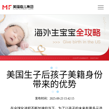
首
页
生
子
服
优
务
月
势
流
子
成
程
套
美国生子后孩子美籍身份
功
资
带来的优势
餐
案
讯
联
例
动
系
免
发布时间：2025-09-23 15:42:15
态
我
费
多
在全球化进程不断加速的当下，为了让孩子的未来有更多元选