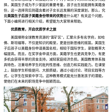
择，美国生子成为不少家庭的重要考量，孩子出生就能拥有美籍身
们
评
城
份，这一选择背后则蕴含着对子女长远发展的深度谋划，那么，究
竟
美国生子后孩子美籍身份带来的优势
是什么呢？有关这个问题，
估
市
下面小编将进行相关介绍，希望能为大家带来帮助。
优质教育，开启
优质
学术之旅
聚
美国堪称全球教育资源的“富矿区”，汇聚众多有名学府，如哈
合
佛、斯坦福等，不仅是知识的殿堂，更是创新思维的摇篮。美国生
子后孩子以美籍身份申请美国名校，相较于国际学生，录取概率大
幅提高。而且，在奖学金申请方面，美籍学生也更具竞争力，有更
多机会获得丰厚的资金支持，减轻家庭经济负担。美国教育体系独
具特色，注重培养学生的批判性思维、创造力和实践能力。在课堂
上，鼓励学生积极提问、大胆质疑，通过小组讨论、项目实践等方
式，让学生在探索中学习。这种教育模式能充分激发孩子的潜能，
使他们在未来的职场竞争中脱颖而出。