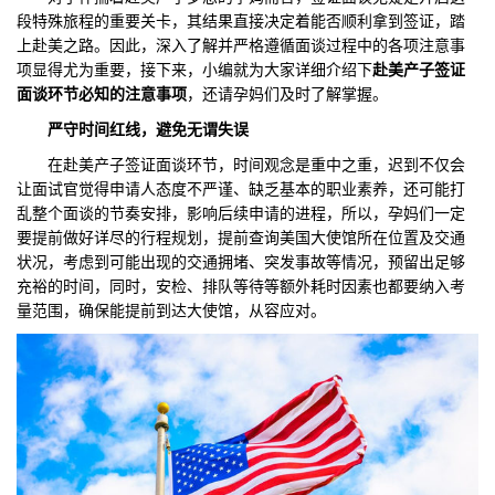
段特殊旅程的重要关卡，其结果直接决定着能否顺利拿到签证，踏
们
评
城
上赴美之路。因此，深入了解并严格遵循面谈过程中的各项注意事
项显得尤为重要，接下来，小编就为大家详细介绍下
赴美产子签证
估
市
面谈环节必知的注意事项
，还请孕妈们及时了解掌握。
严守时间红线，避免无谓失误
聚
在赴美产子签证面谈环节，时间观念是重中之重，迟到不仅会
合
让面试官觉得申请人态度不严谨、缺乏基本的职业素养，还可能打
乱整个面谈的节奏安排，影响后续申请的进程，所以，孕妈们一定
要提前做好详尽的行程规划，提前查询美国大使馆所在位置及交通
状况，考虑到可能出现的交通拥堵、突发事故等情况，预留出足够
充裕的时间，同时，安检、排队等待等额外耗时因素也都要纳入考
量范围，确保能提前到达大使馆，从容应对。