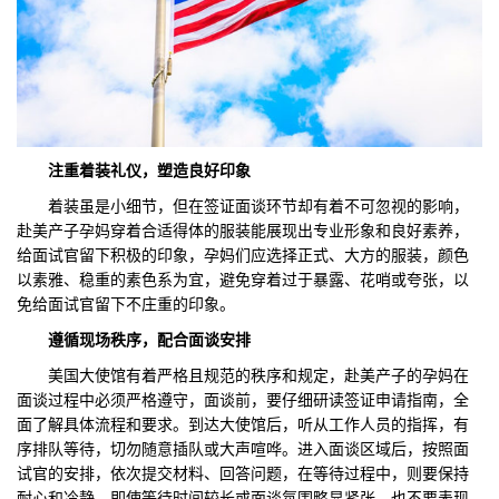
注重着装礼仪，塑造良好印象
着装虽是小细节，但在签证面谈环节却有着不可忽视的影响，
赴美产子孕妈穿着合适得体的服装能展现出专业形象和良好素养，
给面试官留下积极的印象，孕妈们应选择正式、大方的服装，颜色
以素雅、稳重的素色系为宜，避免穿着过于暴露、花哨或夸张，以
免给面试官留下不庄重的印象。
遵循现场秩序，配合面谈安排
美国大使馆有着严格且规范的秩序和规定，赴美产子的孕妈在
面谈过程中必须严格遵守，面谈前，要仔细研读签证申请指南，全
面了解具体流程和要求。到达大使馆后，听从工作人员的指挥，有
序排队等待，切勿随意插队或大声喧哗。进入面谈区域后，按照面
试官的安排，依次提交材料、回答问题，在等待过程中，则要保持
耐心和冷静，即使等待时间较长或面谈氛围略显紧张，也不要表现