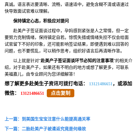
真诚。语言表达要清晰、流畅，语速适中，避免含糊不清或语速过
快导致面试官难以理解。
保持镇定心态，积极应对提问
赴美产子签证面谈过程中，孕妈感到紧张是人之常情，但一定
要努力克制情绪，保持镇定自若。惊慌失措或情绪失控不仅会给面
试官留下不好的印象，还可能影响签证结果，即便遇到难以回答的
问题，也不要慌乱，可以稍作思考，组织好语言后再清晰作答。
以上就是针对“
赴美产子签证面谈环节必知的注意事项
”的相关介
绍，对于赴美产子，如果还有不明白的地方或想了解更多，可联系
美福嘉儿，由专业顾问为您详细解答！
想了解更多赴美生子资讯可拨打电话：
，或添加
13121486651
微信：
点击复制
13121486651
上一篇：到美国生宝宝注意什么能提高通关率
下一篇：二胎赴美产子被遣返究竟是何缘故