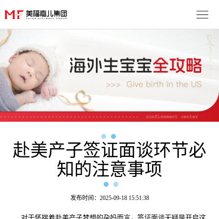
首
页
生
子
服
优
务
月
势
流
子
成
程
套
赴美产子签证面谈环节必
功
资
知的注意事项
餐
案
讯
联
例
动
系
免
发布时间：2025-09-18 15:51:38
态
我
费
多
对于怀揣着赴美产子梦想的孕妈而言，签证面谈无疑是开启这