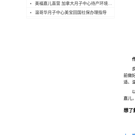
美福嘉儿直营 加拿大月子中心待产环境实拍
温哥华月子中心美宝回国社保办理指导
良好
前做
适、
以上
嘉儿
想了