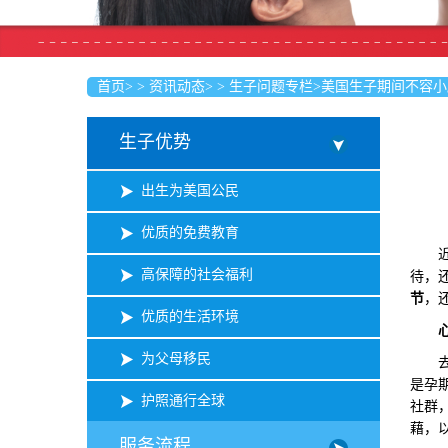
首页
>
>
资讯动态
>
>
生子问题专栏
>
美国生子期间不容小
生子优势
出生为美国公民
优质的免费教育
近年
高保障的社会福利
待，
节
，
优质的生活环境
为父母移民
去美
是孕
护照通行全球
社群
藉，
服务流程