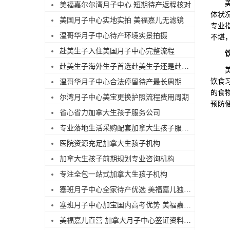
美国
美福嘉尔尔湾月子中心 短期待产返程核对
体状
美国月子中心实地实拍 美福嘉儿无滤镜
专业
温哥华月子中心待产环境实景拍摄
不堪
赴美生子入住美国月子中心完整流程
赴美生子海外生子首选赴美生子还是赴加生子深度测评
美国
饮食
温哥华月子中心合法停留待产最长周期
的食
尔湾月子中心美宝更换护照流程费用周期
预防
省心省力加拿大生孩子服务公司
专业落地生活采购配套加拿大生孩子服务机构
医院资源充足加拿大生孩子机构
加拿大生孩子前期规划专业咨询机构
专注全包一站式加拿大生孩子机构
塞班月子中心全家待产优选 美福嘉儿独栋别墅
塞班月子中心加宝国内高考优势 美福嘉儿科普
美福嘉儿直营 加拿大月子中心签证资料优化