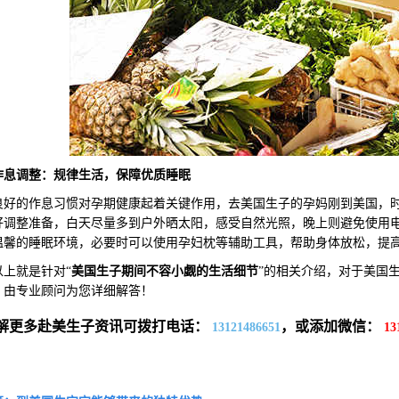
作息调整：规律生活，保障优质睡眠
的作息习惯对孕期健康起着关键作用，去美国生子的孕妈刚到美国，时
好调整准备，白天尽量多到户外晒太阳，感受自然光照，晚上则避免使用
温馨的睡眠环境，必要时可以使用孕妇枕等辅助工具，帮助身体放松，提
就是针对“
美国生子期间不容小觑的生活细节
”的相关介绍，对于美国
，由专业顾问为您详细解答！
解更多赴美生子资讯可拨打电话：
，或添加微信：
13121486651
13