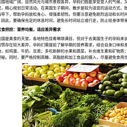
地域广阔，自然风光与城市景观各异，孕妈们既能享受宜人的气候，又
况，精心规划日常活动。在美国生子期间，散步是较为适宜的运动方式，
指导下，帮助孕妈放松身心、增强柔韧性。但要注意避免剧烈运动和长时
，因此，要确保充足的休息时间，避免长时间站立或行走，防止给身体带
饮食把控：营养均衡，适应差异需求
是美食的天堂，各地特色佳肴琳琅满目，但对于去美国生子的孕妈来说
习惯存在较大差异，孕妈们需提前了解孕期的营养需求，结合自身口味和
物，如鸡蛋、牛奶、豆类；多吃新鲜的水果和蔬菜，补充维生素和矿物质
便秘。同时，要严格控制高糖、高脂肪和加工食品的摄入，尽量避免食用