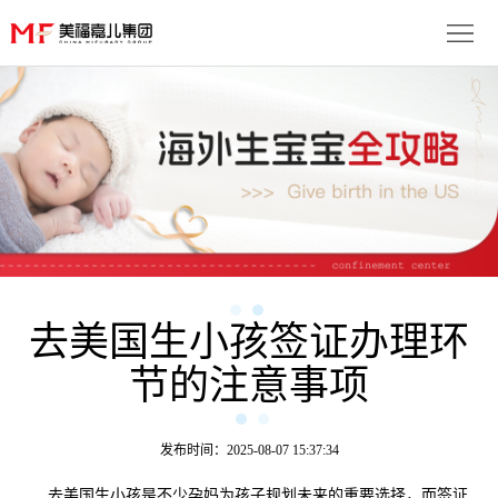
首
页
生
子
服
优
务
月
势
流
子
成
程
套
去美国生小孩签证办理环
功
资
节的注意事项
餐
案
讯
联
例
动
系
免
发布时间：2025-08-07 15:37:34
态
我
费
多
去美国生小孩是不少孕妈为孩子规划未来的重要选择，而签证