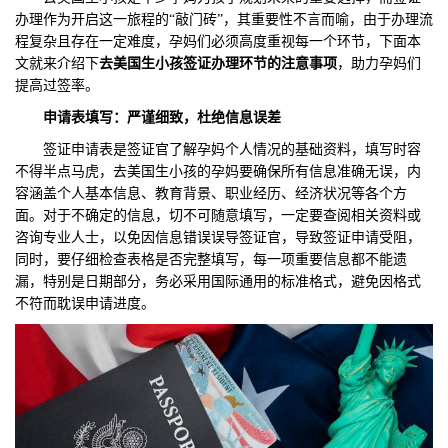
办理作为开启这一旅程的“敲门砖”，其重要性不言而喻，由于办理流
们
评
城
程复杂且存在一定难度，孕妈们必须高度重视每一个环节，下面本
文就来介绍下
去美国生小孩签证办理环节的注意事项
，助力孕妈们
估
市
提高过签率。
申请表填写：严谨细致，杜绝信息误差
聚
签证申请表是签证官了解孕妈个人情况的基础资料，填写时容
合
不得半点马虎，去美国生小孩的孕妈要确保所有信息准确无误，内
容涵盖个人基本信息、教育背景、职业经历、经济状况等各个方
面。对于不确定的信息，切不可随意填写，一定要查阅相关资料或
咨询专业人士，以免因信息错误误导签证官，导致签证申请受阻，
同时，要仔细检查表格是否完整填写，每一项重要信息都不能遗
漏，特别是日期部分，务必采用国际通用的标准格式，避免因格式
不符而耽误申请进度。