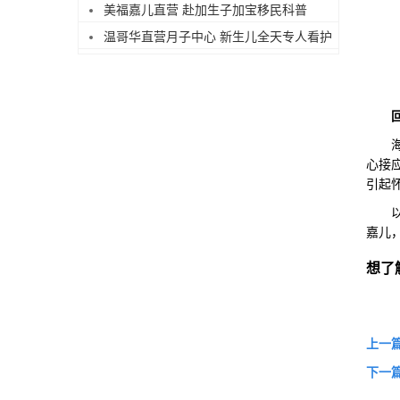
美福嘉儿直营 赴加生子加宝移民科普
温哥华直营月子中心 新生儿全天专人看护
海关
心接
引起
以上
嘉儿
想了
上一
下一