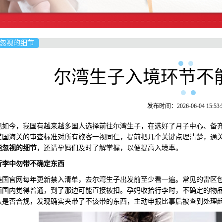
忽视的细节
尔湾生子入境环节不
发布时间：2026-06-04 15:53:
今，我国有越来越多国人选择前往尔湾生子，在选好了月子中心、备齐
美国海关的审查标准对所有旅客一视同仁，提前把几个关键点理清楚，通
能忽视的细节
，还请孕妈们及时了解掌握，以便提高入境率。
行李
中勿带
不确定东西
官网每年更新禁入清单，去尔湾生子出发前至少看一遍。常见的雷区包
西国内觉得普通，到了那边可能直接被扣。孕妈收拾行李时，不确定的物
认是否合规，发现确实夹带了不该带的东西，主动申报比事后被查到处理