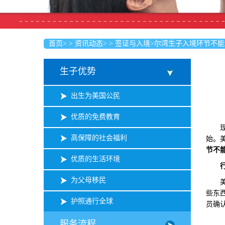
首页
>
>
资讯动态
>
>
签证与入境
>
尔湾生子入境环节不能
生子优势
出生为美国公民
优质的免费教育
现如
高保障的社会福利
始。
节不
优质的生活环境
为父母移民
美国
些东
护照通行全球
员确
服务流程