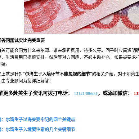
回答问题
诚实比完美重要
可能会问为什么来尔湾、谁来承担费用、待多久等。回答时应简短明确
应、生活费用已提前安排，然后等对方回应，不必主动补充，如果被要求
怀疑。
就是针对“
尔湾生子入境环节不能忽视的细
节
”的相关介绍，对于尔湾
，由专业顾问为您详细解答！
解更多赴美生子资讯可拨打电话：
，或添加微信：
13121486651
13
篇：尔湾生子过海关要牢记的四个关键点
篇：尔湾生子入境要注意的几个关键细节