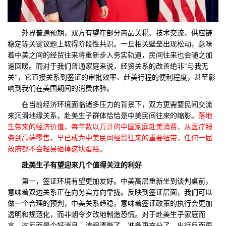
外界普遍预期，双方有望在部分商品关税、技术交流、供应链
稳定等关键议题上取得阶段性共识。一旦相关壁垒出现松动，意味
着中美之间的经贸往来将重新步入务实轨道，民间往来也会随之加
速回暖。而对于我们普通家庭来说，经贸关系的改善绝非"与我无
关"，它直接关系到签证的审批效率、赴美行程的便利程度，甚至影
响到我们在美国期间的消费体验。
在当前经济环境面临诸多压力的背景下，双方更需要民间交流
来润滑地缘关系，赴美生子群体恰恰是中美民间往来的缩影。
落地
生带来的经济价值，每年数以万计的中国家庭赴美消费，从医疗服
务到高端零售，早已成为中美民间经贸往来的重要纽带，任何一届
政府都不会轻易砸掉这块蛋糕。
赴美生子有望
迎来几个值得关注的
利好
第一，签证环境有望更加友好。中美高层重新坐到谈判桌前，
意味着双边关系正在向务实方向靠拢。反映到签证层面，我们可以
做一个合理的预判，中美关系趋稳，意味着签证政策的执行会更加
透明和规范化，而非朝令夕改地制造恐慌。对于赴美生子家庭而
言，这反而是个好消息，流程清晰了，准备更充分了，出行反而更