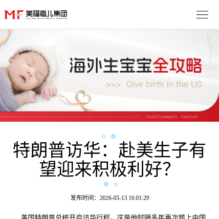
首
页
生
子
服
优
务
月
势
流
子
成
程
套
特朗普访华：赴美生子有
功
资
望迎来积极利好？
餐
案
讯
联
例
动
系
免
发布时间：2026-05-13 16:01:29
态
我
费
多
美国特朗普总统开启访华行程，这是他时隔多年再次踏上中国