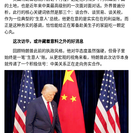
的土地，也是近年来中美最高级别的一次面对面对话。外界普遍分
们
评
城
析，此行的核心关键词依然是那三个：谈合作、谈贸易、谈关税，
作为一位典型的"生意人"总统，他更在意的是实实在在的利益账。而
估
市
正是这种务实的基调，恰恰能给正在筹备赴美生子的家庭吃一颗定
心丸。
聚
这次访华，或许藏着意料之外的好消息
合
回顾特朗普此前的执政风格，他对华态度虽然强硬，但骨子里
始终是一笔"生意人"账。从更宏观的视角来看，特朗普此次访华本身
就传递了一个积极信号：中美关系正在走向务实合作。