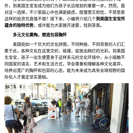
外，到美国生宝宝成为他们为孩子长远规划的重要一步。然而，面
们
评
城
对这一选择，不少家庭心中也满是疑虑，既憧憬又担忧，不禁思索
这样的投资究竟值不值？接下来，小编将介绍几个
到美国生宝宝所
估
市
蕴含的独特优势
，或许能为大家拨开迷雾，找到答案。
多元文化熏陶，塑造包容胸怀
聚
美国宛如一个巨大的文化拼图，不同种族、不同背景的人们汇
合
聚于此，各种文化在这里交织、碰撞，绽放出绚烂的光彩。到美国
生宝宝，孩子一出生便置身于这样多元的文化环境中，从小接触不
同国家的语言、艺术和生活方式，学会尊重和理解各种文化差异，
培养出宽广的胸怀和包容的心态，能为未来成为具有全球视野的国
际化人才奠定坚实基础。