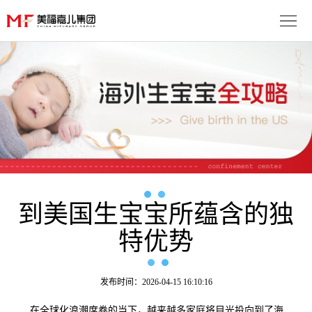
首
页
生
子
服
优
务
月
势
流
子
成
程
套
到美国生宝宝所蕴含的独
功
资
特优势
餐
案
讯
联
例
动
系
免
发布时间：2026-04-15 16:10:16
态
我
费
多
在全球化浪潮席卷的当下，越来越多家庭将目光投向到了海