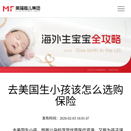
首
页
生
子
服
优
务
月
势
流
子
成
程
套
去美国生小孩该怎么选购
功
资
保险
餐
案
讯
联
例
动
系
免
发布时间：2026-02-03 16:01:47
态
我
费
多
去美国生小孩，既能让孕妈享受优质医疗资源，又能为孩子谋