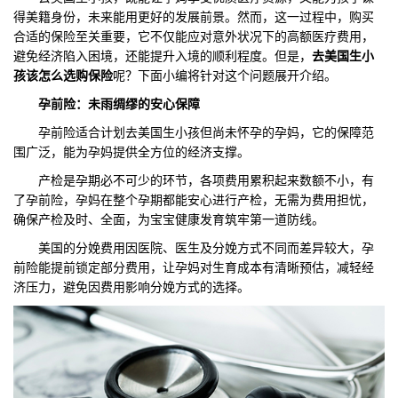
得美籍身份，未来能用更好的发展前景。然而，这一过程中，购买
们
评
城
合适的保险至关重要，它不仅能应对意外状况下的高额医疗费用，
避免经济陷入困境，还能提升入境的顺利程度。但是，
去美国生小
估
市
孩该怎么选购保险
呢？下面小编将针对这个问题展开介绍。
孕前险：未雨绸缪的安心保障
聚
孕前险适合计划去美国生小孩但尚未怀孕的孕妈，它的保障范
合
围广泛，能为孕妈提供全方位的经济支撑。
产检是孕期必不可少的环节，各项费用累积起来数额不小，有
了孕前险，孕妈在整个孕期都能安心进行产检，无需为费用担忧，
确保产检及时、全面，为宝宝健康发育筑牢第一道防线。
美国的分娩费用因医院、医生及分娩方式不同而差异较大，孕
前险能提前锁定部分费用，让孕妈对生育成本有清晰预估，减轻经
济压力，避免因费用影响分娩方式的选择。